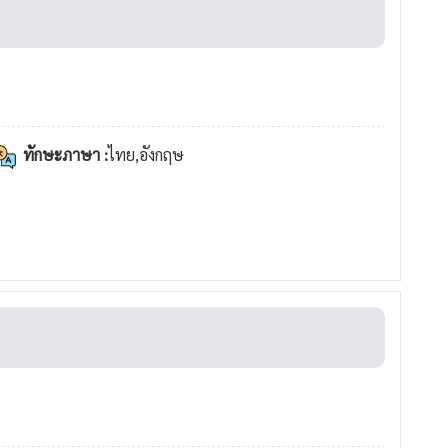
ทักษะภาษา :
ไทย,อังกฤษ