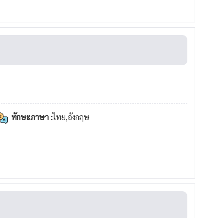
ทักษะภาษา :
ไทย,อังกฤษ